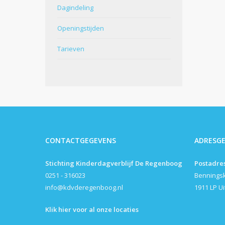
Dagindeling
Openingstijden
Tarieven
CONTACTGEGEVENS
ADRESG
Stichting Kinderdagverblijf De Regenboog
Postadre
0251 - 316023
Bennings
info@kdvderegenboog.nl
1911 LP U
Klik hier voor al onze locaties