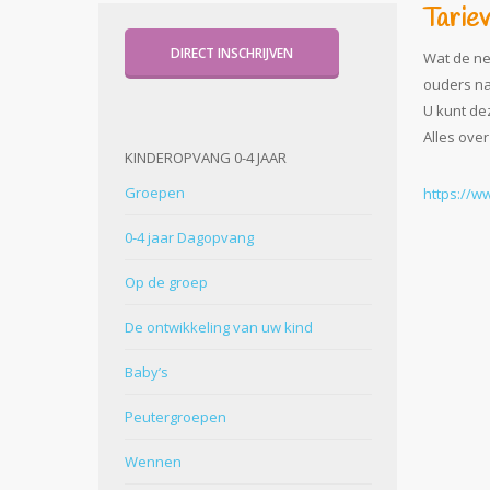
Tarie
DIRECT INSCHRIJVEN
Wat de net
ouders na
U kunt de
Alles ove
KINDEROPVANG 0-4 JAAR
Groepen
https://w
0-4 jaar Dagopvang
Op de groep
De ontwikkeling van uw kind
Baby’s
Peutergroepen
Wennen