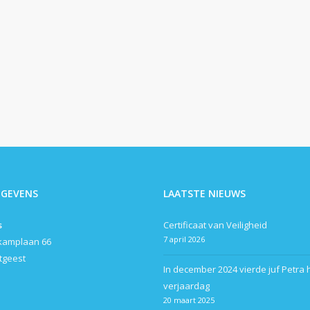
EGEVENS
LAATSTE NIEUWS
s
Certificaat van Veiligheid
7 april 2026
kamplaan 66
itgeest
In december 2024 vierde juf Petra 
verjaardag
20 maart 2025