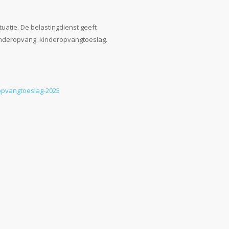
tuatie. De belastingdienst geeft
inderopvang: kinderopvangtoeslag.
opvangtoeslag-2025