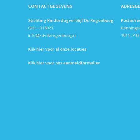
CONTACTGEGEVENS
ADRESG
Stichting Kinderdagverblijf De Regenboog
Postadre
0251 - 316023
Bennings
info@kdvderegenboog.nl
1911 LP U
Klik hier voor al onze locaties
Klik hier voor ons aanmeldformulier