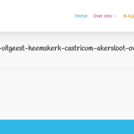
Home
Over ons
0-4 
g-uitgeest-heemskerk-castricum-akersloot-