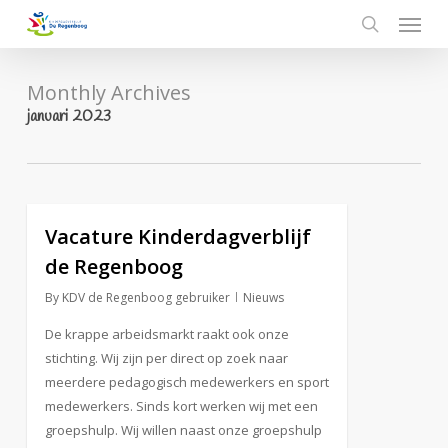
Menu
Skip
to
search
main
content
Monthly Archives
januari 2023
Vacature Kinderdagverblijf
de Regenboog
By
KDV de Regenboog gebruiker
Nieuws
De krappe arbeidsmarkt raakt ook onze
stichting. Wij zijn per direct op zoek naar
meerdere pedagogisch medewerkers en sport
medewerkers. Sinds kort werken wij met een
groepshulp. Wij willen naast onze groepshulp