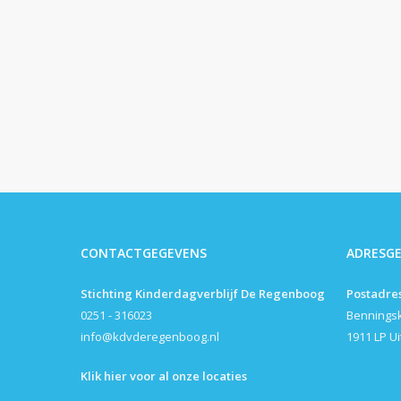
CONTACTGEGEVENS
ADRESG
Stichting Kinderdagverblijf De Regenboog
Postadre
0251 - 316023
Bennings
info@kdvderegenboog.nl
1911 LP U
Klik hier voor al onze locaties