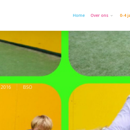
Home
Over ons
0-4 
 2016
BSO