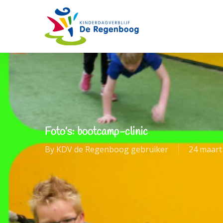
Skip
to
main
content
Foto’s: bootcamp-clinic
By
KDV de Regenboog gebruiker
24 maart