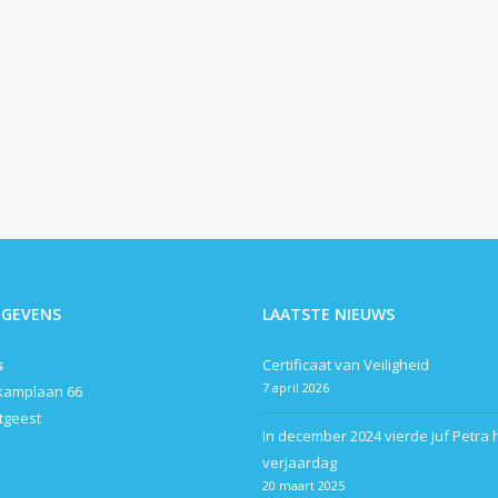
EGEVENS
LAATSTE NIEUWS
s
Certificaat van Veiligheid
7 april 2026
kamplaan 66
itgeest
In december 2024 vierde juf Petra 
verjaardag
20 maart 2025