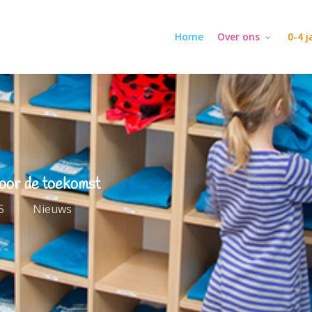
Home
Over ons
0-4 
voor de toekomst
5
Nieuws