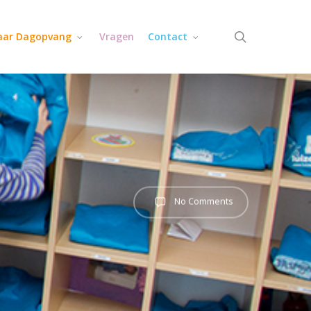
search
jaar Dagopvang
Vragen
Contact
No Comments