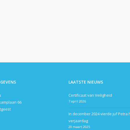
EGEVENS
LAATSTE NIEUWS
s
Certificaat van Veiligheid
7 april 2026
kamplaan 66
itgeest
In december 2024 vierde juf Petra 
verjaardag
20 maart 2025