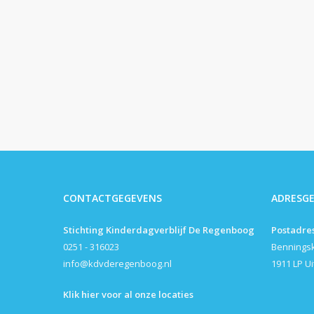
CONTACTGEGEVENS
ADRESG
Stichting Kinderdagverblijf De Regenboog
Postadre
0251 - 316023
Bennings
info@kdvderegenboog.nl
1911 LP U
Klik hier voor al onze locaties